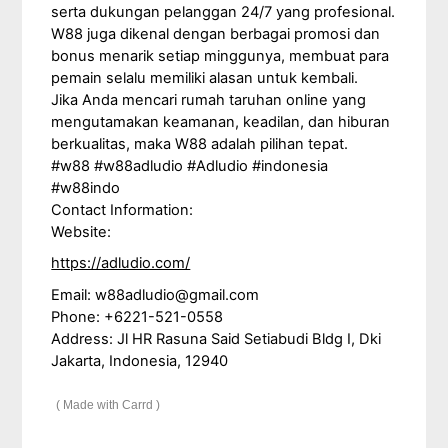
serta dukungan pelanggan 24/7 yang profesional.
W88 juga dikenal dengan berbagai promosi dan
bonus menarik setiap minggunya, membuat para
pemain selalu memiliki alasan untuk kembali.
Jika Anda mencari rumah taruhan online yang
mengutamakan keamanan, keadilan, dan hiburan
berkualitas, maka W88 adalah pilihan tepat.
#w88 #w88adludio #Adludio #indonesia
#w88indo
Contact Information:
Website:
https://adludio.com/
Email:
w88adludio@gmail.com
Phone: +6221-521-0558
Address: Jl HR Rasuna Said Setiabudi Bldg I, Dki
Jakarta, Indonesia, 12940
Made with Carrd